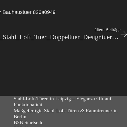
uer Bauhaustuer 826a0949
ältere Beiträge
Stahl-Meister_Lofttuer_Stahl_Loft_Tuer_Doppeltuer_Designtuer_Windfang_Wohnzimmer-slim-line_IMG_2451
Stahl-Loft-Türen in Leipzig – Eleganz trifft auf
Funktionalität
Maßgefertigte Stahl-Loft-Türen & Raumtrenner in
Berlin
B2B Startseite