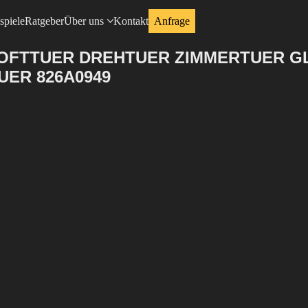
spiele
Ratgeber
Über uns
Kontakt
Anfrage
 LOFTTUER DREHTUER ZIMMERTUER 
UER 826A0949