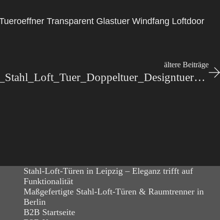
r Tueroeffner Transparent Glastuer Windfang Loftdoor
ältere Beiträge
Stahl-Meister_Lofttuer_Stahl_Loft_Tuer_Doppeltuer_Designtuer_Windfang_Wohnzimmer-slim-line_IMG_2451
Stahl-Loft-Türen in Leipzig – Eleganz trifft auf
Funktionalität
Maßgefertigte Stahl-Loft-Türen & Raumtrenner in
Berlin
B2B Startseite