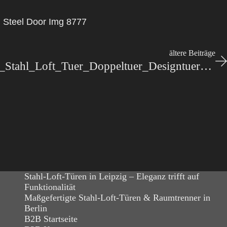
g Steel Door Img 8777
ältere Beiträge
Stahl-Meister_Lofttuer_Stahl_Loft_Tuer_Doppeltuer_Designtuer_Windfang_Wohnzimmer-slim-line_IMG_2451
Stahl-Loft-Türen in Leipzig – Eleganz trifft auf
Funktionalität
Maßgefertigte Stahl-Loft-Türen & Raumtrenner in
Berlin
B2B Startseite