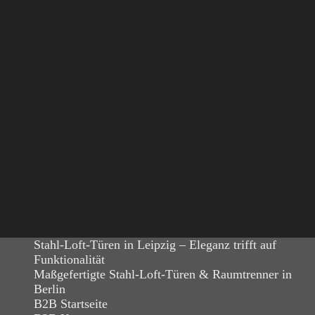
Stahl-Loft-Türen in Leipzig – Eleganz trifft auf
Funktionalität
Maßgefertigte Stahl-Loft-Türen & Raumtrenner in
Berlin
B2B Startseite