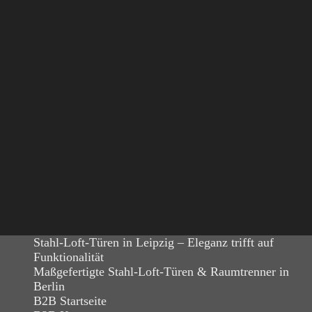
Stahl-Loft-Türen in Leipzig – Eleganz trifft auf
Funktionalität
Maßgefertigte Stahl-Loft-Türen & Raumtrenner in
Berlin
B2B Startseite