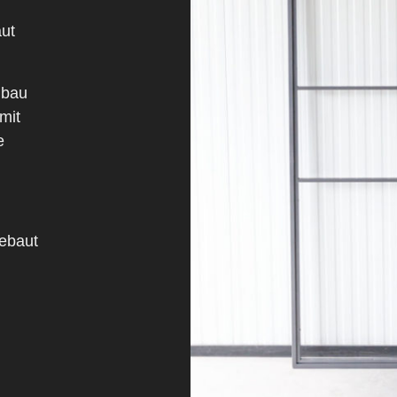
ut
nbau
mit
e
gebaut