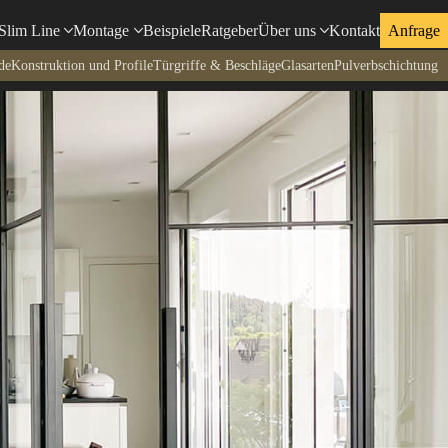
Slim Line
Montage
Beispiele
Ratgeber
Über uns
Kontakt
Anfrage
de
Konstruktion und Profile
Türgriffe & Beschläge
Glasarten
Pulverbschichtung