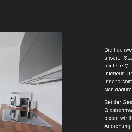
Die hochwer
unserer Sta
höchste Qua
Interieur. U
Innenarchi
sich dadurc
Bei der Ges
Glastrennwa
bieten wir I
Anordnung 