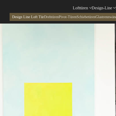
Lofttüren
Design-Line
Design Line Loft Tür
Drehtüren
Pivot-Türen
Schiebetüren
Glastrennwän