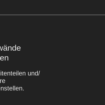
nwände
gen
itenteilen und/
re
nstellen.