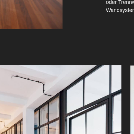
oder Trennw
Wandsyste