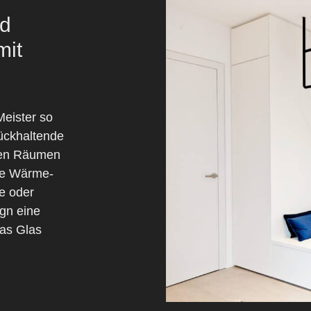
nd
mit
Meister so
ückhaltende
ren Räumen
wie Wärme-
e oder
ign eine
das Glas