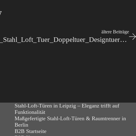
7
ältere Beiträge
Stahl-Meister_Lofttuer_Stahl_Loft_Tuer_Doppeltuer_Designtuer_Windfang_Wohnzimmer-slim-line_IMG_2451
Stahl-Loft-Türen in Leipzig – Eleganz trifft auf
Funktionalität
Maßgefertigte Stahl-Loft-Türen & Raumtrenner in
Berlin
B2B Startseite