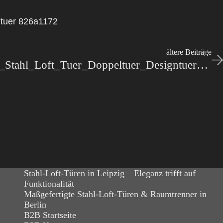
ltuer 826a1172
ältere Beiträge
Stahl-Meister_Lofttuer_Stahl_Loft_Tuer_Doppeltuer_Designtuer_Windfang_Wohnzimmer-slim-line_IMG_2451
Stahl-Loft-Türen in Leipzig – Eleganz trifft auf
Funktionalität
Maßgefertigte Stahl-Loft-Türen & Raumtrenner in
Berlin
B2B Startseite