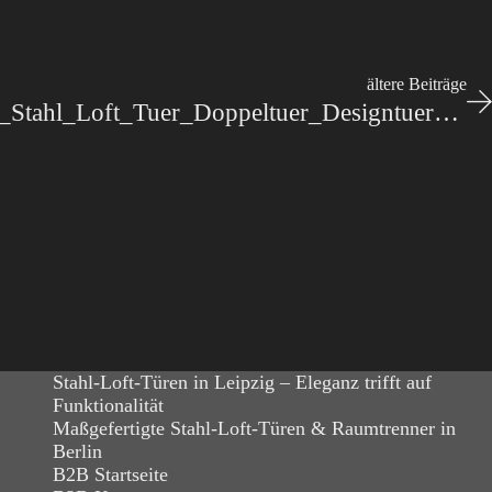
ältere Beiträge
Stahl-Meister_Lofttuer_Stahl_Loft_Tuer_Doppeltuer_Designtuer_Windfang_Wohnzimmer-slim-line_IMG_2451
Stahl-Loft-Türen in Leipzig – Eleganz trifft auf
Funktionalität
Maßgefertigte Stahl-Loft-Türen & Raumtrenner in
Berlin
B2B Startseite