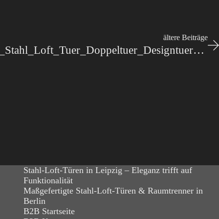
ältere Beiträge
Stahl-Meister_Lofttuer_Stahl_Loft_Tuer_Doppeltuer_Designtuer_Windfang_Wohnzimmer-slim-line_IMG_2451
Stahl-Loft-Türen in Leipzig – Eleganz trifft auf
Funktionalität
Maßgefertigte Stahl-Loft-Türen & Raumtrenner in
Berlin
B2B Startseite