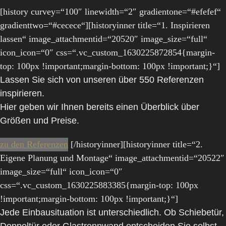
[history curvey=“100″ linewidth=“2″ gradientone=“#efefef“
gradienttwo=“#cecece“][historyinner title=“1. Inspirieren
lassen“ image_attachmentid=“20520″ image_size=“full“
icon_icon=“0″ css=“.vc_custom_1630225872854{margin-
top: 100px !important;margin-bottom: 100px !important;}“]
Lassen Sie sich von unseren
über 550 Referenzen
inspirieren.
Hier geben wir Ihnen bereits einen Überblick über
Größen und Preise.
zu den Referenzen
[/historyinner][historyinner title=“2.
Eigene Planung und Montage“ image_attachmentid=“20522″
image_size=“full“ icon_icon=“0″
css=“.vc_custom_1630225883385{margin-top: 100px
!important;margin-bottom: 100px !important;}“]
Jede Einbausituation ist unterschiedlich. Ob Schiebetür,
Doppeltür oder Glastrennwand entscheiden Sie selbst.