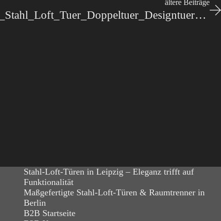
ältere Beiträge
Stahl-Meister_Lofttuer_Stahl_Loft_Tuer_Doppeltuer_Designtuer_Windfang_Wohnzimmer-slim-line_IMG_2451
Stahl-Loft-Türen in Leipzig – Eleganz trifft auf
Funktionalität
Maßgefertigte Stahl-Loft-Türen & Raumtrenner in
Berlin
B2B Startseite