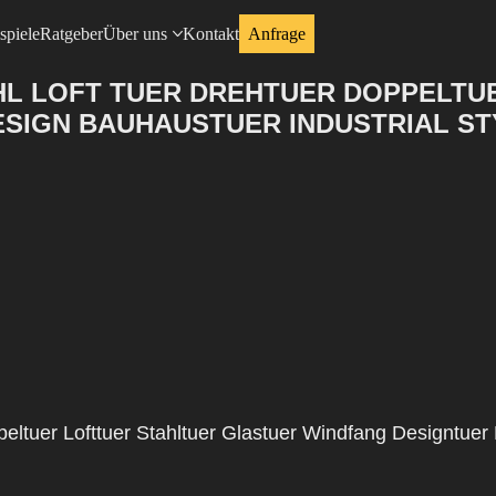
spiele
Ratgeber
Über uns
Kontakt
Anfrage
HL LOFT TUER DREHTUER DOPPELTU
IGN BAUHAUSTUER INDUSTRIAL STY
ppeltuer Lofttuer Stahltuer Glastuer Windfang Designtue