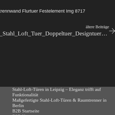
strennwand Flurtuer Festelement Img 8717
ältere Beiträge
Stahl-Meister_Lofttuer_Stahl_Loft_Tuer_Doppeltuer_Designtuer_Windfang_Wohnzimmer-slim-line_IMG_2451
Stahl-Loft-Türen in Leipzig – Eleganz trifft auf
Funktionalität
Maßgefertigte Stahl-Loft-Türen & Raumtrenner in
Berlin
B2B Startseite